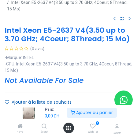
Intel Xeon E5-2637 V4(3.50 up to 3.70 GHz; 4Coeur; 8Thread;
15 Mo)
Intel Xeon E5-2637 V4(3.50 up to
3.70 GHz; 4Coeur; 8Thread; 15 Mo)
(0 avis)
-Marque: INTEL
-CPU: Intel Xeon E5-2637 V4(3.50 up to 3.70 GHz; 4Coeur; 8Thread;
15 Mo)
Not Available For Sale
Ajouter à la liste de souhaits
Prix:
Ajouter au panier
Contactez Nous
0,00
DH
0
Soyez averti lorsque le produit est de nouveau en stock
Home
Search
Wishlist
Compte