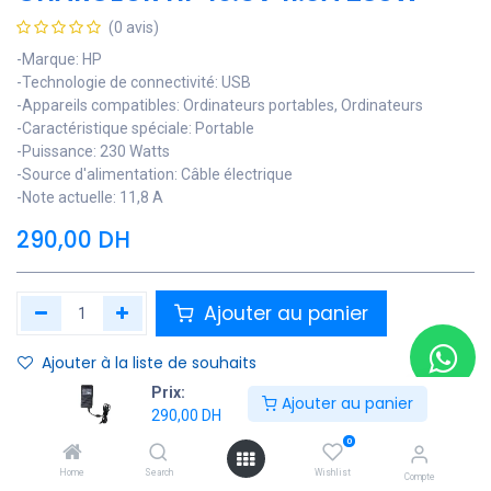
(0 avis)
-Marque: HP
-Technologie de connectivité: USB
-Appareils compatibles: Ordinateurs portables, Ordinateurs
-Caractéristique spéciale: Portable
-Puissance: 230 Watts
-Source d'alimentation: Câble électrique
-Note actuelle: 11,8 A
290,00
DH
Ajouter au panier
Ajouter à la liste de souhaits
Prix:
Ajouter au panier
Contactez Nous
290,00
DH
0
Soyez averti lorsque le produit est de nouveau en stock
Home
Search
Wishlist
Compte