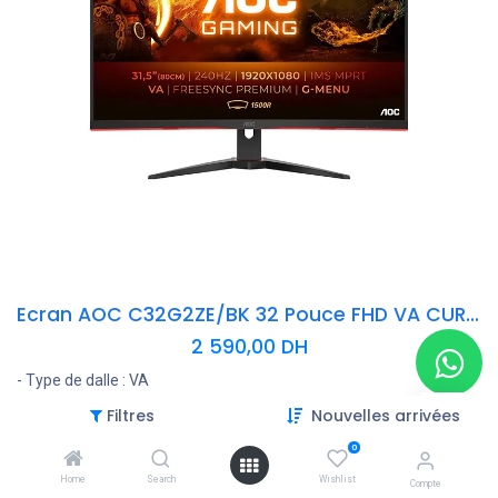
Ecran AOC C32G2ZE/BK 32 Pouce FHD VA CURVED 240HZ 0.5MS
2 590,00
DH
- Type de dalle : VA
- Taille d'écran : 31.5"
Filtres
Nouvelles arrivées
- Résolution : 1920 x 1080 pixels (FHD)
- Taux de Rafraichissement : 240 Hz
0
- Temps de Réponse : 0.5 ms
Home
Search
Wishlist
Compte
- Courbure : incurvé