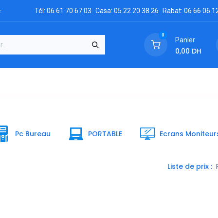
c
Tél: 06 61 70 67 03
Casa: 05 22 20 38 26
Rabat: 06 66 06 1
0
Panier
0,00
DH
GRATUIT
es
Réclamation
Demandez un devis
Conta
Pc Bureau
PORTABLE
Ecrans Moniteur
Liste de prix :