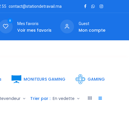
2
55
contact@stationdetravail.ma
0
Mes favoris
Guest
Voir mes favoris
Mon compte
ctez-nous
s
MONITEURS GAMING
GAMING
Trier par :
Revendeur
En vedette