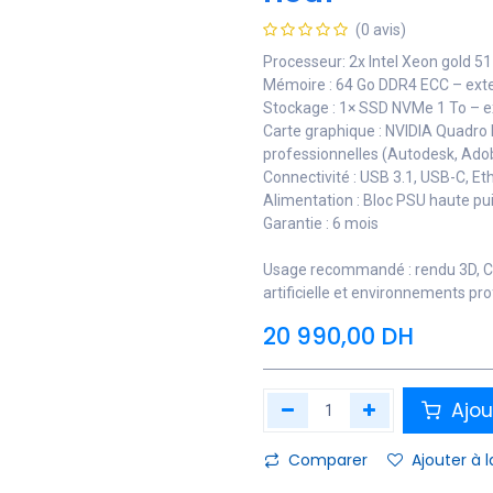
(0 avis)
Processeur: 2x Intel Xeon gold 5
Mémoire : 64 Go DDR4 ECC – exte
Stockage : 1× SSD NVMe 1 To – ex
Carte graphique : NVIDIA Quadro 
professionnelles (Autodesk, Ado
Connectivité : USB 3.1, USB-C, E
Alimentation : Bloc PSU haute pui
Garantie : 6 mois
Usage recommandé : rendu 3D, CAO/
artificielle et environnements pr
20 990,00
DH
Ajou
Comparer
Ajouter à l