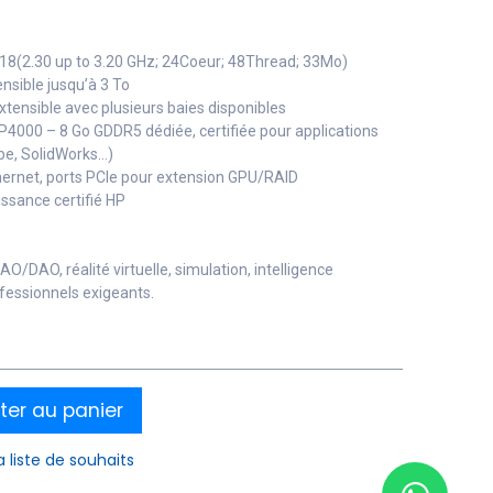
118(2.30 up to 3.20 GHz; 24Coeur; 48Thread; 33Mo)
nsible jusqu’à 3 To
tensible avec plusieurs baies disponibles
P4000 – 8 Go GDDR5 dédiée, certifiée pour applications
be, SolidWorks…)
thernet, ports PCIe pour extension GPU/RAID
ssance certifié HP
DAO, réalité virtuelle, simulation, intelligence
ofessionnels exigeants.
ter au panier
a liste de souhaits