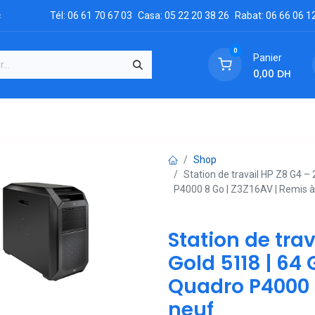
c
Tél: 06 61 70 67 03
Casa: 05 22 20 38 26
Rabat: 06 66 06 1
0
Panier
0,00
DH
GRATUIT
es
Réclamation
Demandez un devis
Conta
Shop
Station de travail HP Z8 G4 –
P4000 8 Go | Z3Z16AV | Remis à
Station de tra
Gold 5118 | 64 
Quadro P4000 8
neuf