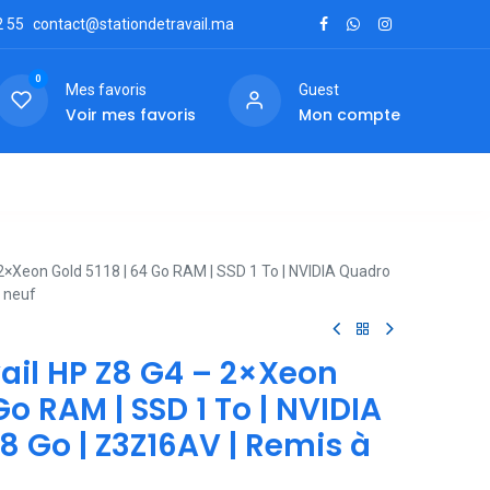
2
55
contact@stationdetravail.ma
0
Mes favoris
Guest
Voir mes favoris
Mon compte
ctez-nous
 2×Xeon Gold 5118 | 64 Go RAM | SSD 1 To | NVIDIA Quadro
 neuf
vail HP Z8 G4 – 2×Xeon
Go RAM | SSD 1 To | NVIDIA
 Go | Z3Z16AV | Remis à