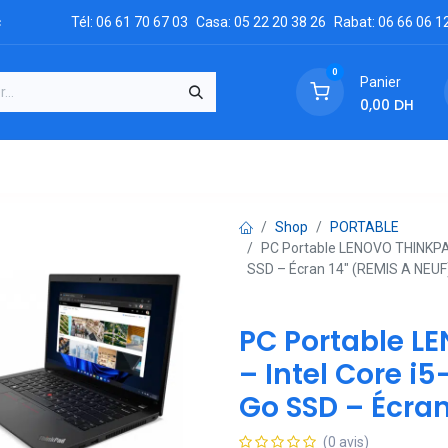
c
Tél: 06 61 70 67 03
Casa: 05 22 20 38 26
Rabat: 06 66 06 1
0
Panier
0,00
DH
GRATUIT
es
Réclamation
Demandez un devis
Conta
Shop
PORTABLE
PC Portable LENOVO THINKPAD
SSD – Écran 14" (REMIS A NEUF
PC Portable L
– Intel Core i
Go SSD – Écran
(0 avis)