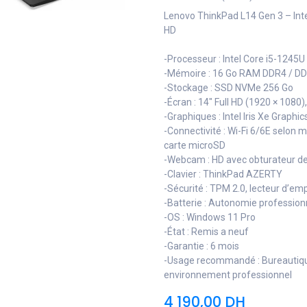
Lenovo ThinkPad L14 Gen 3 – Inte
HD
-Processeur : Intel Core i5-1245U
-Mémoire : 16 Go RAM DDR4 / DDR
-Stockage : SSD NVMe 256 Go
-Écran : 14" Full HD (1920 × 1080),
-Graphiques : Intel Iris Xe Graphic
-Connectivité : Wi-Fi 6/6E selon 
carte microSD
-Webcam : HD avec obturateur de 
-Clavier : ThinkPad AZERTY
-Sécurité : TPM 2.0, lecteur d’em
-Batterie : Autonomie profession
-OS : Windows 11 Pro
-État : Remis a neuf
-Garantie : 6 mois
-Usage recommandé : Bureautique
environnement professionnel
4 190,00
DH