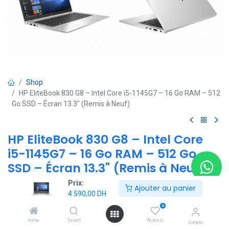
Shop
HP EliteBook 830 G8 – Intel Core i5-1145G7 – 16 Go RAM – 512
Go SSD – Écran 13.3" (Remis à Neuf)
HP EliteBook 830 G8 – Intel Core
i5-1145G7 – 16 Go RAM – 512 Go
SSD – Écran 13.3" (Remis à Neuf)
Prix:
(0 avis)
Ajouter au panier
4 590,00
DH
HP EliteBook 830 G8 – Intel Core i5-1145G7 | 16 Go RAM | 512 Go
0
SSD | Écran 13.3" Full HD
Home
Search
Wishlist
Compte