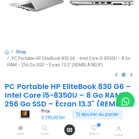
Shop
PC Portable HP EliteBook 830 G6 – Intel Core i5-8350U – 8 Go
RAM – 256 Go SSD – Écran 13.3" (REMIS A NEUF)
PC Portable HP EliteBook 830 G6 –
Intel Core i5-8350U – 8 Go RAM –
256 Go SSD – Écran 13.3" (REMIS A
NEUF)
Prix:
Ajouter au panier
3 190,00
DH
(0 avis)
0
HP EliteBook 830 G6 – Intel Core i5-8350U | 8 Go RAM | 256 Go SSD
Home
Search
Wishlist
Compte
| Écran 13.3" (REMIS A NEUF)