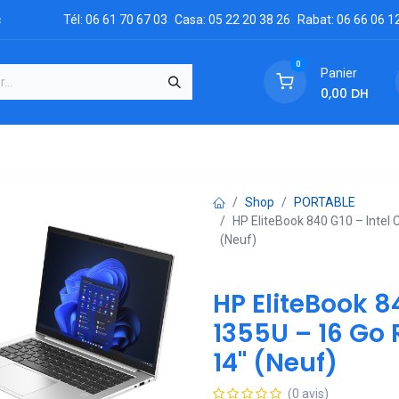
c
Tél: 06 61 70 67 03
Casa: 05 22 20 38 26
Rabat: 06 66 06 1
0
Panier
0,00
DH
GRATUIT
es
Réclamation
Demandez un devis
Conta
Shop
PORTABLE
HP EliteBook 840 G10 – Intel
(Neuf)
HP EliteBook 84
1355U – 16 Go 
14" (Neuf)
(0 avis)