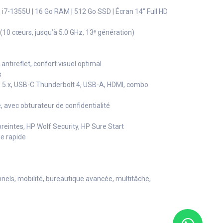
 i7-1355U | 16 Go RAM | 512 Go SSD | Écran 14" Full HD
 (10 cœurs, jusqu’à 5.0 GHz, 13ᵉ génération)
 antireflet, confort visuel optimal
s
oth 5.x, USB-C Thunderbolt 4, USB-A, HDMI, combo
avec obturateur de confidentialité
preintes, HP Wolf Security, HP Sure Start
ge rapide
els, mobilité, bureautique avancée, multitâche,