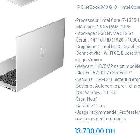
HP EliteBook 840 G10 – Intel Core
-Processeur : Intel Core i7-1355U
-Mémoire : 16 Go RAM DDR5
-Stockage : SSD NVMe 512 Go
-Écran : 14" Full HD (1920 × 1080),
-Graphiques : Intel Iris Xe Graphic
-Connectivité : Wi-Fi 6E, Blueto
casque/micro
-Webcam : HD/5MP selon modèle, 
-Clavier : AZERTY rétroéclairé
-Sécurité : TPM 2.0, lecteur d’em
-Batterie : Autonomie pro + char
-OS : Windows 11 Pro
-État : Neuf
-Garantie : 1 ans
-Usage recommandé : Professionn
environnement entreprise
13 700,00
DH