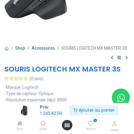
Shop
Accessoires
SOURIS LOGITECH MX MASTER 3S
SOURIS LOGITECH MX MASTER 3S
(0 avis)
-Marque: Logitech
-Type de capteur: Optique
-Résolution maximale (dpi): 8000
-Nombre de boutons: 7
Prix:
Ajouter au panier
-Poids: 141 g
1 245,40
DH
-Dimensions: 124.9 x 84.3 x 51 mm
0
1 245,40
DH
Home
Search
Wishlist
Compte