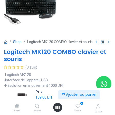
Shop
Logitech MK120 COMBO clavier et souris
Logitech MK120 COMBO clavier et
souris
(0 avis)
-Logitech MK120
-Interface de l'appareil USB
-Résolution en mouvement 1000 DPI
-Technologie de détecteur de mouvement Optique
Prix:
Ajouter au panier
-Systèmes d'exploitation compatibles Windows XP, Windows Vista,
139,00
DH
Windows 7,Mac
0
139,00
DH
Home
Search
Wishlist
Compte