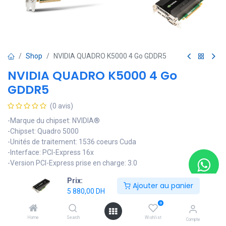
Shop
NVIDIA QUADRO K5000 4 Go GDDR5
NVIDIA QUADRO K5000 4 Go
GDDR5
(0 avis)
-Marque du chipset: NVIDIA®
-Chipset: Quadro 5000
-Unités de traitement: 1536 coeurs Cuda
-Interface: PCI-Express 16x
-Version PCI-Express prise en charge: 3.0
5 880,00
DH
Prix:
Ajouter au panier
5 880,00
DH
0
Ajouter au panier
Home
Search
Wishlist
Compte