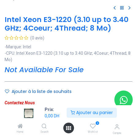
Intel Xeon E3-1220 (3.10 up to 3.40
GHz; 4Coeur; 4Thread; 8 Mo)
(0 avis)
-Marque: Intel
-CPU: Intel Xeon E3-1220 (3.10 up to 3.40 GHz; 4Coeur; 4Thread; 8
Mo)
Not Available For Sale
Ajouter à la liste de souhaits
Contactez Nous
Prix:
Ajouter au panier
Soyez averti lorsque le produit est de nouveau en stock
0,00
DH
0
Enregistrer pour plus tard
Home
Search
Wishlist
Compte