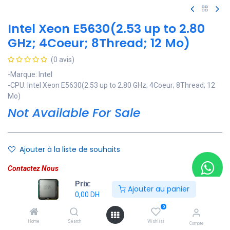
Intel Xeon E5630(2.53 up to 2.80
GHz; 4Coeur; 8Thread; 12 Mo)
(0 avis)
-Marque: Intel
-CPU: Intel Xeon E5630(2.53 up to 2.80 GHz; 4Coeur; 8Thread; 12
Mo)
Not Available For Sale
Ajouter à la liste de souhaits
Contactez Nous
Prix:
Ajouter au panier
Soyez averti lorsque le produit est de nouveau en stock
0,00
DH
0
Enregistrer pour plus tard
Home
Search
Wishlist
Compte