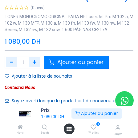
(0 avis)
TONER MONOCROMO ORIGINAL PARA HP LaserJet Pro M 102 a, M
102 w, M 130 MFP, M 130 a, M 130 fn, M 130 fw, M 130 nw, M 132
Series, M 132 nw, M 132 snw. 1.600 PÁGINAS CF217A
1 080,00
DH
Ajouter au panier
Ajouter à la liste de souhaits
Contactez Nous
Soyez averti lorsque le produit est de nouveau en stock
Prix:
Ajouter au panier
Enregistrer pour plus tard
1 080,00
DH
0
Home
Search
Wishlist
Compte