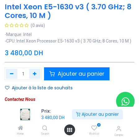
Intel Xeon E5-1630 v3 ( 3.70 GHz; 8
Cores, 10 M )
(0 avis)
-Marque: Intel
-CPU: Intel Xeon Processor E5-1630 v3 ( 3.70 GHz; 8 Cores, 10 M )
3 480,00
DH
Ajouter au panier
Ajouter à la liste de souhaits
Contactez Nous
Prix:
Soyez averti lorsque le produit est de nouveau en stock
Ajouter au panier
3 480,00
DH
Enregistrer pour plus tard
0
Home
Search
Wishlist
Compte