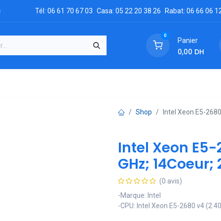
c
Tél: 06 61 70 67 03
Casa: 05 22 20 38 26
Rabat: 06 66 06 1
0
Panier
0,00
DH
GRATUIT
es
Réclamation
Demandez un devis
Conta
Shop
Intel Xeon E5-2680
Intel Xeon E5-
GHz; 14Coeur;
(0 avis)
-Marque: Intel
-CPU: Intel Xeon E5-2680 v4 (2.4