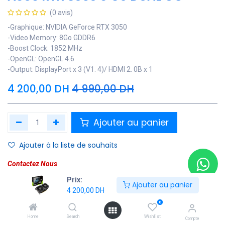
(0 avis)
-Graphique: NVIDIA GeForce RTX 3050
-Video Memory: 8Go GDDR6
-Boost Clock: 1852 MHz
-OpenGL: OpenGL 4.6
-Output: DisplayPort x 3 (V1. 4)/ HDMI 2. 0B x 1
4 200,00
DH
4 990,00
DH
Ajouter au panier
Ajouter à la liste de souhaits
Contactez Nous
Prix:
Ajouter au panier
Soyez averti lorsque le produit est de nouveau en stock
4 200,00
DH
0
Enregistrer pour plus tard
Home
Search
Wishlist
Compte