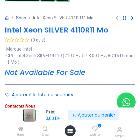
Shop
Intel Xeon SILVER 4110R11 Mo
Intel Xeon SILVER 4110R11 Mo
(0 avis)
-Marque: Intel
-CPU: Intel Xeon SILVER 4110 (210 GHz UP 3.00 GHz; 8C 16Thread
11 Mo )
Not Available For Sale
Ajouter à la liste de souhaits
Contactez Nous
Prix:
Ajouter au panier
0,00
DH
Soyez averti lorsque le produit est de nouveau en stock
0
Enregistrer pour plus tard
Home
Search
Wishlist
Compte