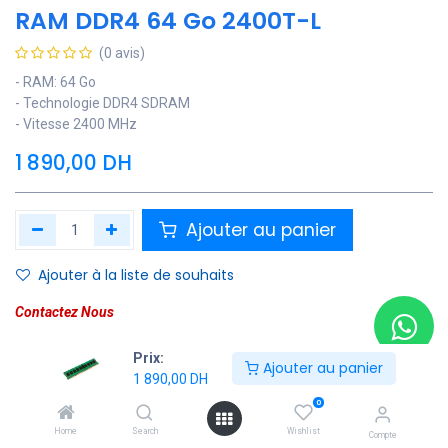
RAM DDR4 64 Go 2400T-L
(0 avis)
- RAM: 64 Go
- Technologie DDR4 SDRAM
- Vitesse 2400 MHz
1 890,00
DH
Ajouter au panier
Ajouter à la liste de souhaits
Contactez Nous
Soyez averti lorsque le produit est de nouveau en stock
Prix:
Ajouter au panier
1 890,00
DH
Enregistrer pour plus tard
0
Home
Search
Wishlist
Compte