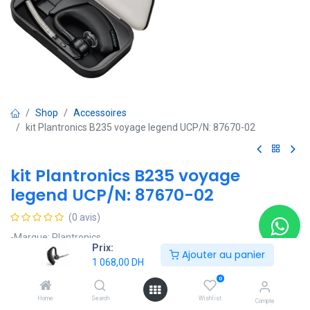
Shop
Accessoires
kit Plantronics B235 voyage legend UCP/N: 87670-02
kit Plantronics B235 voyage
legend UCP/N: 87670-02
(0 avis)
-Marque: Plantronics
Prix:
-Couleur: Noir
Ajouter au panier
1 068,00
DH
-Facteur de forme du casque
0
-Technologie de connectivité: filaire
-Technologie de communication: sans fil Bluetooth
Home
Search
Wishlist
Compte