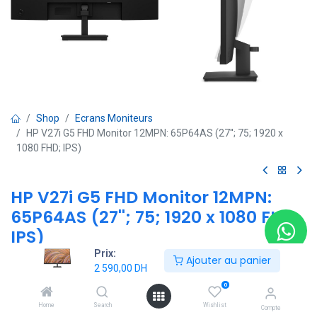
Shop
Ecrans Moniteurs
HP V27i G5 FHD Monitor 12MPN: 65P64AS (27''; 75; 1920 x
1080 FHD; IPS)
HP V27i G5 FHD Monitor 12MPN:
65P64AS (27''; 75; 1920 x 1080 FHD;
IPS)
Prix:
Ajouter au panier
(0 avis)
2 590,00
DH
- Taille de l’écran: 27 pouces
0
- Connecteurs d’entrée: HDMI,DISPLAY PORT, VGA
Home
Search
Wishlist
Compte
- Résolution native: FULL HD 1920 x 1080