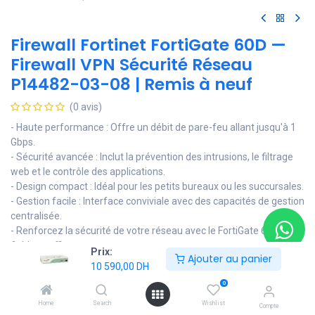
Firewall Fortinet FortiGate 60D —
Firewall VPN Sécurité Réseau
P14482-03-08 | Remis à neuf
(0 avis)
- Haute performance : Offre un débit de pare-feu allant jusqu'à 1
Gbps.
- Sécurité avancée : Inclut la prévention des intrusions, le filtrage
web et le contrôle des applications.
- Design compact : Idéal pour les petits bureaux ou les succursales.
- Gestion facile : Interface conviviale avec des capacités de gestion
centralisée.
- Renforcez la sécurité de votre réseau avec le FortiGate 60D,
fiable et efficace.
Prix:
Ajouter au panier
10 590,00
DH
10 590,00
DH
0
Home
Search
Wishlist
Compte