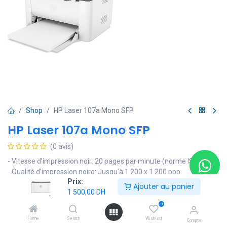
Shop
HP Laser 107a Mono SFP
HP Laser 107a Mono SFP
(0 avis)
- Vitesse d’impression noir: 20 pages par minute (norme ISO)
- Qualité d’impression noire: Jusqu’à 1 200 x 1 200 ppp
Prix:
- Volume de pages mensuel recommandé: 100 à 1 500
Ajouter au panier
1 500,00
DH
- Impression recto/verso: Manuelle (prise en charge des pilotes
fournie)
0
- Fonctionne avec: 1 Cartouche de toner (noir)
Home
Search
Wishlist
Compte
- Connectivité: Port USB 2.0 haut débit