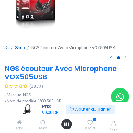
Shop
NGS écouteur Avec Microphone VOX505USB
NGS écouteur Avec Microphone
VOX505USB
(0 avis)
- Marque: NGS
- Nom de modèle: VOX505USB
Prix:
- Couleur: noir
Ajouter au panier
90,00
DH
- Facteur de forme: Supra-Auriculaire
- Technologie de connectivité: Filaire
0
- Technologie de communication sans fil: Wi-Fi
Home
Search
Wishlist
Compte
- Caractéristique spéciale: Fonction microphone, Léger