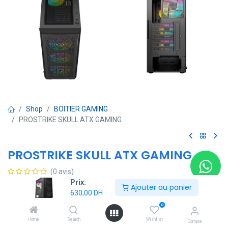
Shop
BOITIER GAMING
PROSTRIKE SKULL ATX GAMING
PROSTRIKE SKULL ATX GAMING
(0 avis)
Prix:
630,00
DH
Ajouter au panier
630,00
DH
0
Ajouter au panier
Home
Search
Wishlist
Compte