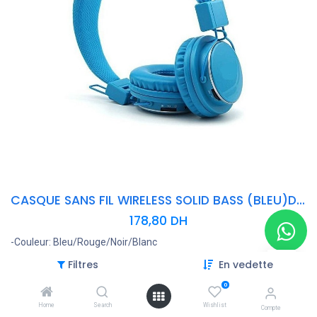
CASQUE SANS FIL WIRELESS SOLID BASS (BLEU)DK182 NEW
178,80
DH
-Couleur: Bleu/Rouge/Noir/Blanc
-Matériau principal: plastique
Filtres
En vedette
-compatibles: sans fil Bluetooth Stéréo
-Bluetooth version: 4.2
0
-prendre en charge: A2DP, AVRCP
Home
Search
Wishlist
Compte