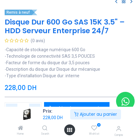
Remis à neuf
Disque Dur 600 Go SAS 15K 3.5" –
HDD Serveur Enterprise 24/7
(0 avis)
-Capacité de stockage numérique 600 Go
-Technologie de connectivité SAS 3,5 POUCES
-Facteur de forme du disque dur 3,5 pouces
-Description du disque dur Disque dur mécanique
-Type d'installation Disque dur: interne
228,00
DH
Ajouter au panier
Prix:
Ajouter au panier
228,00
DH
Ajouter à la liste de souhaits
0
Contactez Nous
Home
Search
Wishlist
Compte