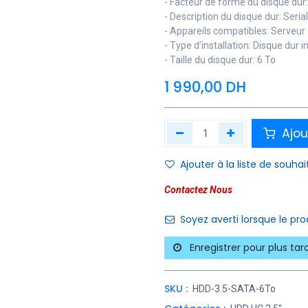
- Facteur de forme du disque dur
- Description du disque dur: Seri
- Appareils compatibles: Serveur
- Type d’installation: Disque dur i
- Taille du disque dur: 6 To
1 990,00
DH
Ajou
Ajouter à la liste de souhai
Contactez Nous
Soyez averti lorsque le pr
Enregistrer pour plus tar
SKU :
HDD-3.5-SATA-6To