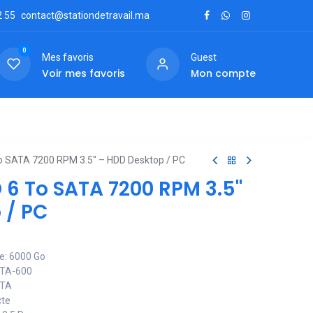
2
55
contact@stationdetravail.ma
0
Mes favoris
Guest
Voir mes favoris
Mon compte
ctez-nous
o SATA 7200 RPM 3.5" – HDD Desktop / PC
 6 To SATA 7200 RPM 3.5"
 / PC
e: 6000 Go
 ATA-600
ATA
cte