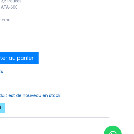
: 3,5 Pouces
al ATA-600
nterne
ter au panier
ts
oduit est de nouveau en stock
d