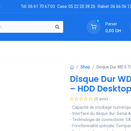
c
Tél: 06 61 70 67 03
Casa: 05 22 20 38 26
Rabat: 06 66 06 1
0
Panier
0,00
DH
GRATUIT
es
Réclamation
Demandez un devis
Conta
Shop
Disque Dur WD 6 T
Disque Dur WD
– HDD Desktop
(0 avis)
- Capacité de stockage numériqu
- Interface du disque dur: Serial
- Technologie de connectivité: S
- Fonctionnalité spéciale: Compa