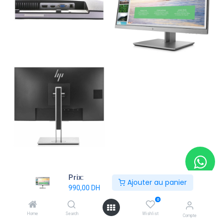
Prix:
Ajouter au panier
Shop
Ecrans Moniteurs
990,00
DH
ECRAN HP EliteDisplay E233 DisplyPort HDMI 23 pouce Ful HD
0
Home
Search
Wishlist
Compte