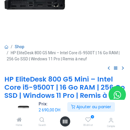
Shop
HP EliteDesk 800 G5 Mini – Intel Core i5-9500T | 16 Go RAM |
256 Go SSD | Windows 11 Pro | Remis à neuf
HP EliteDesk 800 G5 Mini – Intel
Core i5-9500T | 16 Go RAM | 256 Go
SSD | Windows 11 Pro | Remis à neuf
Prix:
(0 avis)
Ajouter au panier
2 690,00
DH
-Processeur : Intel Core i5-9500T (6 cœurs, jusqu’à 3.7 GHz, faible
0
consommation)
-Mémoire : 16 Go DDR4
Home
Search
Wishlist
Compte