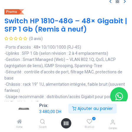
Promo
Switch HP 1810-48G – 48× Gigabit |
SFP 1 Gb (Remis à neuf)
(0 avis)
-Ports d’accès : 48× 10/100/1000 (RJ-45)
-Uplinks : SFP 1 Gb (selon révision : 2 à 4 emplacements)
-Gestion : Smart Managed (Web) – VLAN 802.1Q, QoS, LACP
(agrégation de liens), IGMP Snooping, Spanning-Tree
-Sécurité : contrôle d’accès de port, filtrage MAC, protections de
base
-Châssis : rack 19" 1U, alimentation intégrée, faible bruit (souvent
fanless)
-Usage recommandé : distribution/accès Gigabit pour postes, AP
Wi-Fi, téléphonie IP
Prix:
Ajouter au panier
-État : Remis à neuf — testé et vérifié
3 480,00
DH
-Garantie : 6 mois
0
3 480,00
DH
Home
Search
Wishlist
Compte