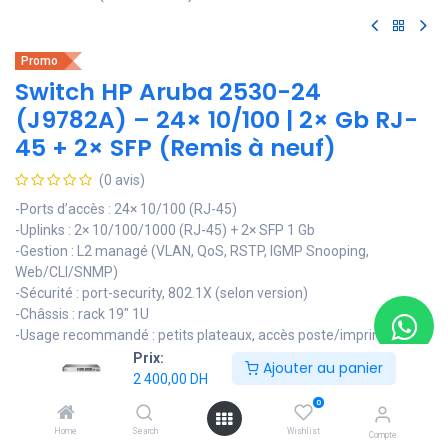
Promo
Switch HP Aruba 2530-24
(J9782A) – 24× 10/100 | 2× Gb RJ-
45 + 2× SFP (Remis à neuf)
(0 avis)
-Ports d’accès : 24× 10/100 (RJ-45)
-Uplinks : 2× 10/100/1000 (RJ-45) + 2× SFP 1 Gb
-Gestion : L2 managé (VLAN, QoS, RSTP, IGMP Snooping,
Web/CLI/SNMP)
-Sécurité : port-security, 802.1X (selon version)
-Châssis : rack 19" 1U
-Usage recommandé : petits plateaux, accès poste/imprimante
avec montée 1 Gb
Prix:
Ajouter au panier
-État : Remis à neuf — testé et vérifié
2 400,00
DH
-Garantie : 6 mois
0
2 400,00
DH
Home
Search
Wishlist
Compte