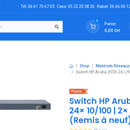
c
Tél: 06 61 70 67 03
Casa: 05 22 20 38 26
Rabat: 06 66 06 1
0
Panier
0,00
DH
GRATUIT
es
Réclamation
Demandez un devis
Conta
Shop
Matériels Réseaux
Switch HP Aruba 2530-24 (J97
Promo
Switch HP Aru
24× 10/100 | 2
(Remis à neuf