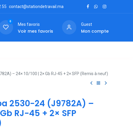
2
55
contact@stationdetravail.ma
0
Mes favoris
Guest
Voir mes favoris
Mon compte
ctez-nous
82A) – 24× 10/100 | 2× Gb RJ-45 + 2× SFP (Remis à neuf)
ba 2530-24 (J9782A) –
× Gb RJ-45 + 2× SFP
)