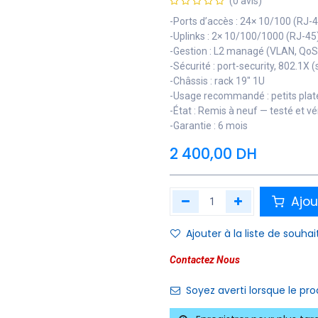
(0 avis)
-Ports d’accès : 24× 10/100 (RJ-
-Uplinks : 2× 10/100/1000 (RJ-45
-Gestion : L2 managé (VLAN, Qo
-Sécurité : port-security, 802.1X 
-Châssis : rack 19" 1U
-Usage recommandé : petits pla
-État : Remis à neuf — testé et vér
-Garantie : 6 mois
2 400,00
DH
Ajou
Ajouter à la liste de souhai
Contactez Nous
Soyez averti lorsque le pr