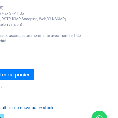
45)
) + 2× SFP 1 Gb
S, RSTP, IGMP Snooping, Web/CLI/SNMP)
(selon version)
teaux, accès poste/imprimante avec montée 1 Gb
ifié
ter au panier
ts
oduit est de nouveau en stock