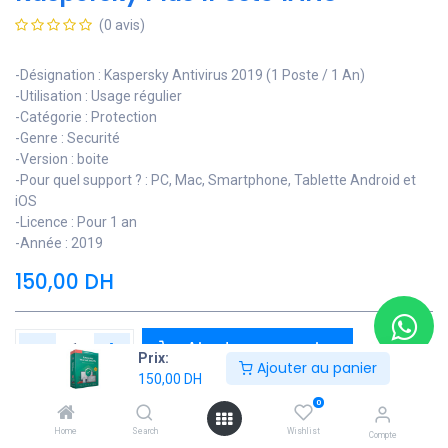
(0 avis)
-Désignation : Kaspersky Antivirus 2019 (1 Poste / 1 An)
-Utilisation : Usage régulier
-Catégorie : Protection
-Genre : Securité
-Version : boite
-Pour quel support ? : PC, Mac, Smartphone, Tablette Android et
iOS
-Licence : Pour 1 an
-Année : 2019
150,00
DH
Ajouter au panier
Prix:
Ajouter au panier
150,00
DH
Ajouter à la liste de souhaits
0
Contactez Nous
Home
Search
Wishlist
Compte