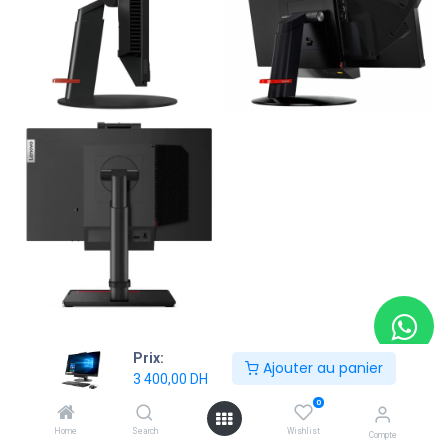
Prix:
Ajouter au panier
Shop
ALL IN ONE
3 400,00
DH
Lenovo Tiny-in-One M920Q 22" i5-8eme-8Go-256GoSSD-
0
Webcam HD 720p
Home
Search
Wishlist
Compte