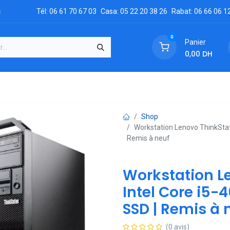
c
Tél: 06 61 70 67 03
Casa: 05 22 20 38 26
Rabat: 06 66 06 1
0
Panier
0,00
DH
GRATUIT
es
Réclamation
Demandez un devis
Conta
Shop
Workstation Lenovo ThinkStati
Remis à neuf
Workstation L
Intel Core i5-
SSD | Remis à 
(0 avis)