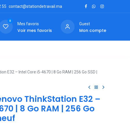
2
55
contact@stationdetravail.ma
0
Mes favoris
Guest
Voir mes favoris
Mon compte
ctez-nous
on E32 – Intel Core i5-4670 | 8 Go RAM | 256 Go SSD |
enovo ThinkStation E32 –
4670 | 8 Go RAM | 256 Go
neuf