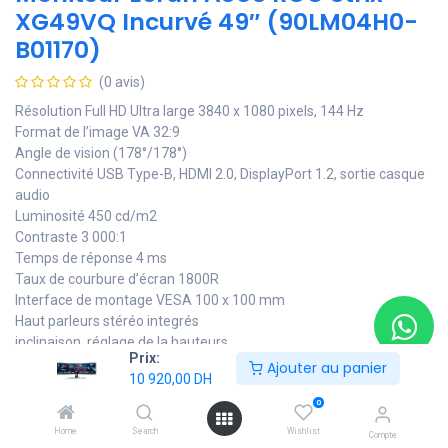
XG49VQ Incurvé 49″ (90LM04H0-
B01170)
(0 avis)
Résolution Full HD Ultra large 3840 x 1080 pixels, 144 Hz
Format de l’image VA 32:9
Angle de vision (178°/178°)
Connectivité USB Type-B, HDMI 2.0, DisplayPort 1.2, sortie casque
audio
Luminosité 450 cd/m2
Contraste 3 000:1
Temps de réponse 4 ms
Taux de courbure d’écran 1800R
Interface de montage VESA 100 x 100 mm
Haut parleurs stéréo integrés
inclinaison, réglage de la hauteurs
Prix:
Garantie 1 an
Ajouter au panier
10 920,00
DH
10 920,00
DH
11 290,00
DH
0
Home
Search
Wishlist
Compte