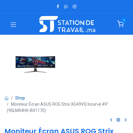
0
Shop
Moniteur Écran ASUS ROG Strix XG49VQ Incurvé 49″
(90LM04H0-B01170)
Moniteur Écran ASUS ROG Strix