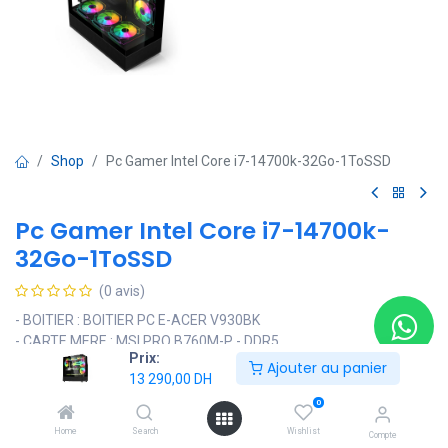
Shop
Pc Gamer Intel Core i7-14700k-32Go-1ToSSD
Pc Gamer Intel Core i7-14700k-
32Go-1ToSSD
(0 avis)
- BOITIER : BOITIER PC E-ACER V930BK
- CARTE MERE : MSI PRO B760M-P - DDR5
Prix:
- WATERCOOLER : Corsair H100 RGB
Ajouter au panier
13 290,00
DH
- PROCESSEUR : Intel Core i7-14700k (3.4 GHz UP 5.6 GHz; 20C
28Thread 33 Mo )
0
- CARTE GRAPHIQUE : Au choix
Home
Search
Wishlist
Compte
- RAM : Corsair Vengeance DDR5 32 Go (2 x 16 Go) 5200 MHz C40