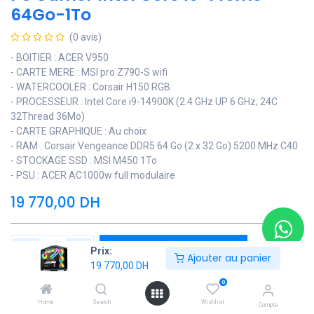
64Go-1To
(0 avis)
- BOITIER : ACER V950
- CARTE MERE : MSI pro Z790-S wifi
- WATERCOOLER : Corsair H150 RGB
- PROCESSEUR : Intel Core i9-14900K (2.4 GHz UP 6 GHz; 24C
32Thread 36Mo)
- CARTE GRAPHIQUE : Au choix
- RAM : Corsair Vengeance DDR5 64 Go (2 x 32 Go) 5200 MHz C40
- STOCKAGE SSD : MSI M450 1To
- PSU : ACER AC1000w full modulaire
19 770,00
DH
Ajouter au panier
Prix:
Ajouter au panier
19 770,00
DH
Ajouter à la liste de souhaits
0
Home
Search
Wishlist
Compte
Contactez Nous