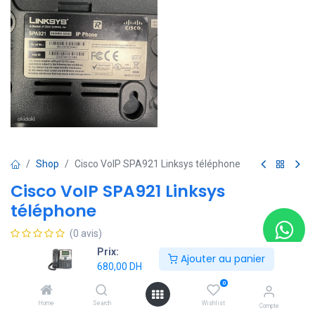
Shop
Cisco VoIP SPA921 Linksys téléphone
Cisco VoIP SPA921 Linksys
téléphone
(0 avis)
Prix:
- Display: 128x64 Pixel, Monochrome
Ajouter au panier
680,00
DH
- Headset Jack: 2.5mm
- Ethernet: 10BASE-T RJ-45
0
- Power: 5 VDC Universal (100-240V) (Sold Separately - See
Home
Search
Wishlist
Compte
Additional Accessory Tab)