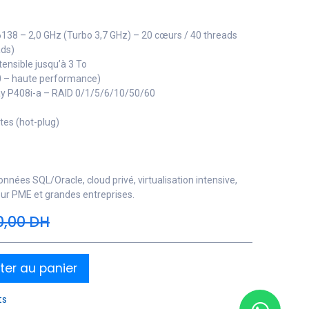
 6138 – 2,0 GHz (Turbo 3,7 GHz) – 20 cœurs / 40 threads
ads)
ensible jusqu’à 3 To
0 – haute performance)
ay P408i-a – RAID 0/1/5/6/10/50/60
tes (hot-plug)
ées SQL/Oracle, cloud privé, virtualisation intensive,
ur PME et grandes entreprises.
0,00
DH
ter au panier
ts