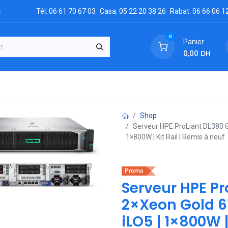
c
Tél: 06 61 70 67 03
Casa: 05 22 20 38 26
Rabat: 06 66 06 1
0
Panier
0,00
DH
GRATUIT
es
Réclamation
Demandez un devis
Conta
Shop
Serveur HPE ProLiant DL380 G
1×800W | Kit Rail | Remis à neuf
Promo
Serveur HPE Pr
2×Xeon Gold 61
iLO5 | 1×800W |