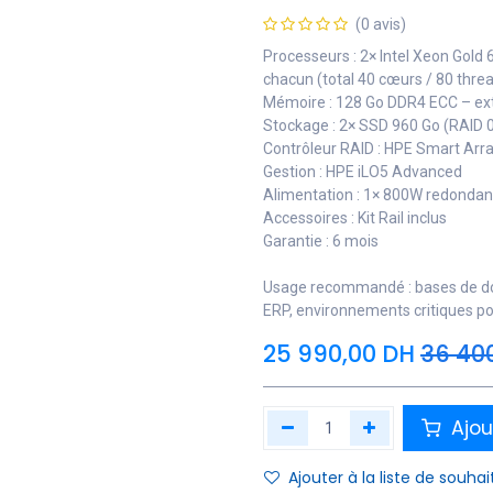
(0 avis)
Processeurs : 2× Intel Xeon Gold
chacun (total 40 cœurs / 80 thre
Mémoire : 128 Go DDR4 ECC – ext
Stockage : 2× SSD 960 Go (RAID 
Contrôleur RAID : HPE Smart Arr
Gestion : HPE iLO5 Advanced
Alimentation : 1× 800W redondan
Accessoires : Kit Rail inclus
Garantie : 6 mois
Usage recommandé : bases de donn
ERP, environnements critiques po
25 990,00
DH
36 40
Ajou
Ajouter à la liste de souhai