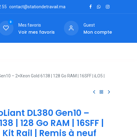
2
55
contact@stationdetravail.ma
0
Mes favoris
Guest
Voir mes favoris
Mon compte
ctez-nous
en10 – 2×Xeon Gold 6138 | 128 Go RAM | 16SFF | iLO5 |
oLiant DL380 Gen10 –
38 | 128 Go RAM | 16SFF |
 Kit Rail | Remis à neuf