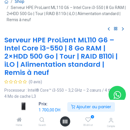
Shop
Serveur HPE ProLiant ML110 G6 – Intel Core i3-550 | 8 Go RAM |
2×HDD 500 Go | Tour | RAID B110i | iLO | Alimentation standard |
Remis à neuf
Serveur HPE ProLiant ML110 G6 –
Intel Core i3-550 | 8 Go RAM |
2×HDD 500 Go | Tour | RAID B110i |
iLO | Alimentation standard |
Remis à neuf
(0 avis)
Processeur : Intel® Core™ i3-550 – 3,2 GHz – 2 cœurs / 4 threads –
4 Mo de cache L3
Mémoire : 8 Go DDR3 ECC – extensible jusqu’à 16 Go
Prix:
Ajouter au panier
Stockage : 2× HDD 500 Go SATA (RAID 1 – capacité de base) –
1 700,00
DH
emplacements libres pour extension
0
Contrôleur RAID : HPE Smart Array B110i intégré – support RAID
Home
Search
Wishlist
0/1
Compte