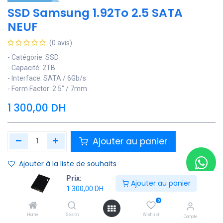
SSD Samsung 1.92To 2.5 SATA
NEUF
(0 avis)
- Catégorie: SSD
- Capacité: 2TB
- Interface: SATA / 6Gb/s
- Form Factor: 2.5″ / 7mm
1 300,00
DH
Ajouter au panier
Ajouter à la liste de souhaits
Prix:
Contactez Nous
Ajouter au panier
1 300,00
DH
0
Soyez averti lorsque le produit est de nouveau en stock
Home
Search
Wishlist
Compte