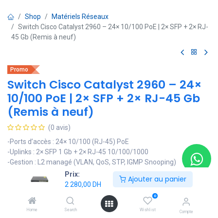
Shop
Matériels Réseaux
Switch Cisco Catalyst 2960 – 24× 10/100 PoE | 2× SFP + 2× RJ-
45 Gb (Remis à neuf)
Promo
Switch Cisco Catalyst 2960 – 24×
10/100 PoE | 2× SFP + 2× RJ-45 Gb
(Remis à neuf)
(0 avis)
-Ports d’accès : 24× 10/100 (RJ-45) PoE
-Uplinks : 2× SFP 1 Gb + 2× RJ-45 10/100/1000
-Gestion : L2 managé (VLAN, QoS, STP, IGMP Snooping)
-Sécurité : 802.1X, Port-Security, DHCP Snooping
Prix:
Ajouter au panier
-Châssis : rack 19" 1U
2 280,00
DH
-Usage recommandé : VoIP, points d’accès Wi-Fi, redondance
0
cuivre/fibre
Home
Search
Wishlist
-État : Remis à neuf — testé et vérifié
Compte