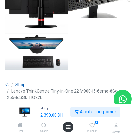
Shop
Lenovo ThinkCentre Tiny-in-One 22 M900-i5-6eme-8Go-
256GoSSD TIO22D
Prix:
Ajouter au panier
2 390,00
DH
Remis à neuf
0
Lenovo ThinkCentre Tiny-in-One
Home
Search
Wishlist
22 M900-i5-6eme-8Go-256GoSSD
Compte