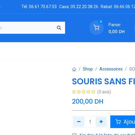
c
Tél: 06 61 70 67 03
Casa: 05 22 20 38 26
Rabat: 06 66 06 1
0
Panier
0,00
DH
GRATUIT
es
Réclamation
Demandez un devis
Conta
Shop
Accessoires
SO
SOURIS SANS FI
(0 avis)
200,00
DH
Ajou