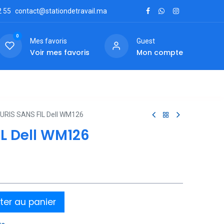
2
55
contact@stationdetravail.ma
0
Mes favoris
Guest
Voir mes favoris
Mon compte
ctez-nous
URIS SANS FIL Dell WM126
L Dell WM126
ter au panier