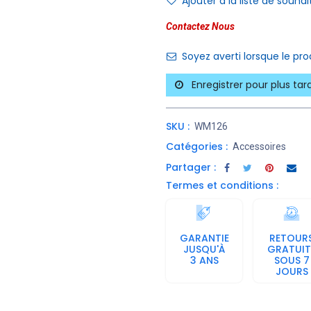
Ajouter à la liste de souhai
Contactez Nous
Soyez averti lorsque le pr
Enregistrer pour plus tar
SKU :
WM126
Catégories :
Accessoires
Partager :
Termes et conditions :
GARANTIE
RETOUR
JUSQU'À
GRATUIT
3 ANS
SOUS 7
JOURS