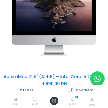
Apple iMac 21,5" (A1418) – Intel Core i5 | 8 Go RAM | 1 To | Graphics 6000 | Argent
4 990,00
DH
Filtres
En vedette
-Processeur : Intel Core i5 (A1418)
-Mémoire : 8 Go DDR3 (selon modèle)
0
-Stockage : 1 To (SSD)
Home
Search
Wishlist
Compte
-Couleur : Argent