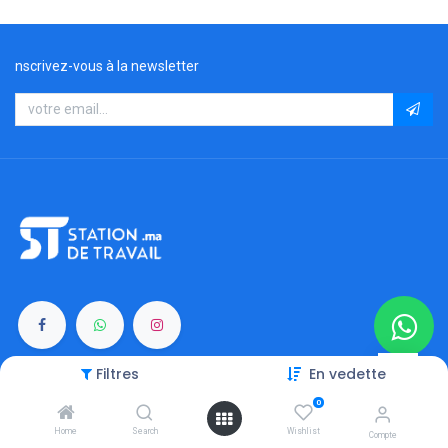
nscrivez-vous à la newsletter
Filtres
En vedette
Catégories
0
Moniteurs
Home
Search
Wishlist
Compte