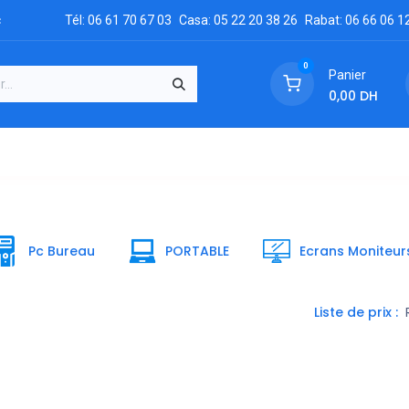
c
Tél: 06 61 70 67 03
Casa: 05 22 20 38 26
Rabat: 06 66 06 1
0
Panier
0,00
DH
GRATUIT
es
Réclamation
Demandez un devis
Conta
Pc Bureau
PORTABLE
Ecrans Moniteur
Liste de prix :