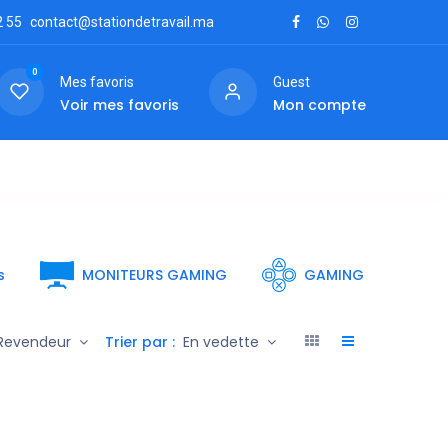
2
55
contact@stationdetravail.ma
0
Mes favoris
Guest
Voir mes favoris
Mon compte
ctez-nous
s
MONITEURS GAMING
GAMING
Trier par :
Revendeur
En vedette